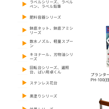
ラベルシリーズ、ラベル
ペン、ラベル鉛筆
肥料容器シリーズ
鉢底ネット、鉢底アミシ
リーズ
散水ノズル、軽量スプー
ン
キヨナール、刃物油シリ
ーズ
回転台シリーズ、遍照
台、ばい用卓くん
プランタ
PH-10
ステンレス花台
黒塗りシリーズ