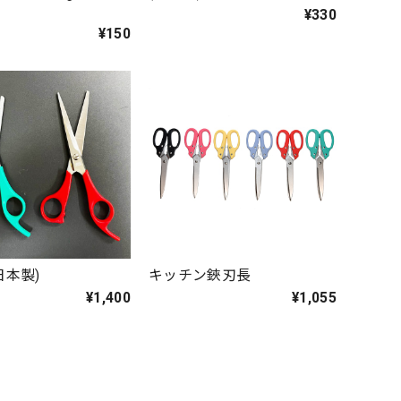
¥330
¥150
日本製)
キッチン鋏刃長
¥1,400
¥1,055