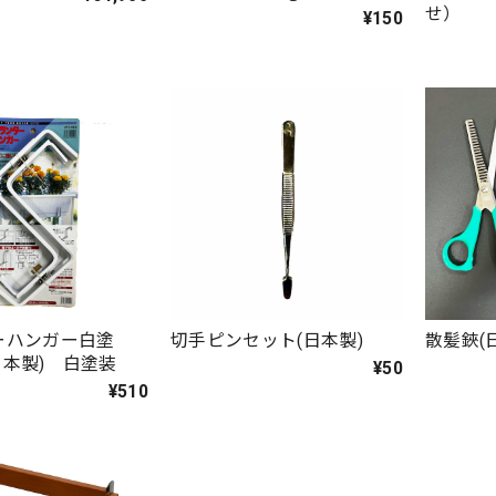
せ）
¥150
ーハンガー白塗
切手ピンセット(日本製)
散髪鋏(
0(日本製) 白塗装
¥50
¥510