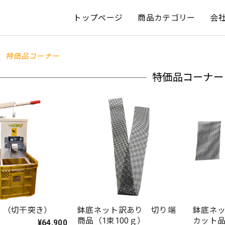
トップページ
商品カテゴリー
会
特価品コーナー
特価品コーナー
Ⅱ（切干突き）
鉢底ネット訳あり 切り端
鉢底ネ
商品（1束100ｇ）
カット品
¥64,900