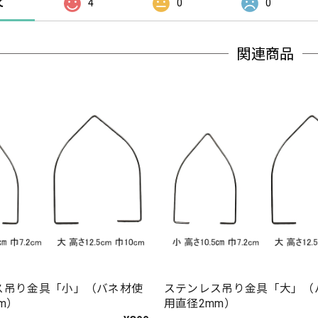
て
4
0
0
関連商品
ス吊り金具「小」（バネ材使
ステンレス吊り金具「大」（
m）
用直径2mm）