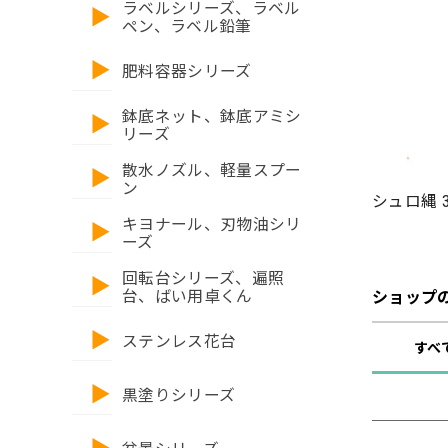
ラベルシリーズ、ラベル
ペン、ラベル鉛筆
肥料容器シリーズ
鉢底ネット、鉢底アミシ
リーズ
散水ノズル、軽量スプー
ン
シュロ縄 3
キヨナール、刃物油シリ
ーズ
回転台シリーズ、遍照
台、ばい用卓くん
ショップ
ステンレス花台
すべ
黒塗りシリーズ