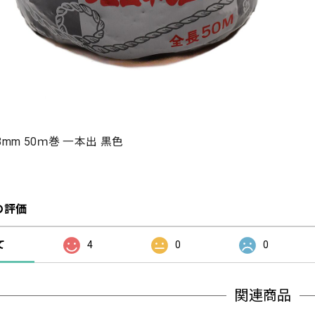
mm 50ｍ巻 一本出 黒色
の評価
て
4
0
0
関連商品