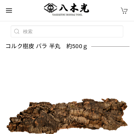
コルク樹皮 バラ 半丸 約500ｇ