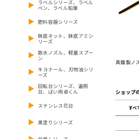
ラベルシリーズ、ラベル
ペン、ラベル鉛筆
肥料容器シリーズ
鉢底ネット、鉢底アミシ
リーズ
散水ノズル、軽量スプー
ン
真鍮製ノズ
キヨナール、刃物油シリ
ーズ
回転台シリーズ、遍照
台、ばい用卓くん
ショップ
ステンレス花台
すべ
黒塗りシリーズ