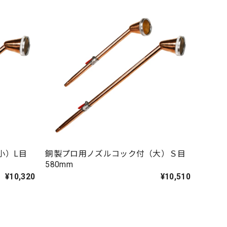
小）L目
銅製プロ用ノズルコック付（大）Ｓ目
580mm
¥10,320
¥10,510