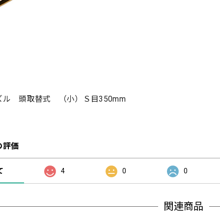
ル 頭取替式 （小）Ｓ目350mm
の評価
て
4
0
0
関連商品