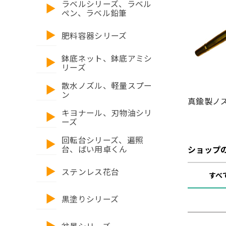
ラベルシリーズ、ラベル
ペン、ラベル鉛筆
肥料容器シリーズ
鉢底ネット、鉢底アミシ
リーズ
散水ノズル、軽量スプー
ン
真鍮製ノズ
キヨナール、刃物油シリ
ーズ
回転台シリーズ、遍照
台、ばい用卓くん
ショップ
ステンレス花台
すべ
黒塗りシリーズ