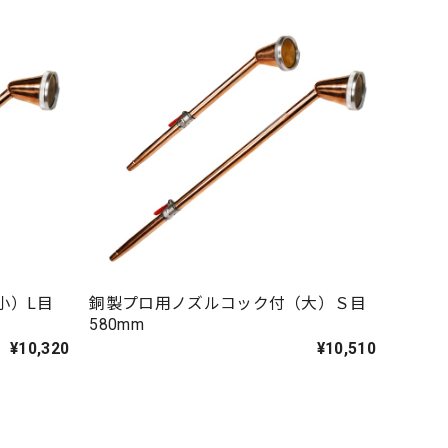
小）L目
銅製プロ用ノズルコック付（大）Ｓ目
580mm
¥10,320
¥10,510