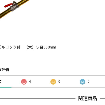
ルコック付 （大）Ｓ目550mm
の評価
て
4
0
0
関連商品