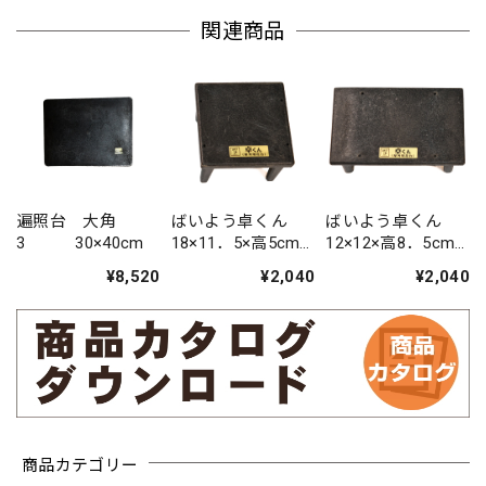
関連商品
遍照台 大角
ばいよう卓くん
ばいよう卓くん
3 30×40cm
18×11．5×高5cm
12×12×高8．5cm
正方形
長方形
¥8,520
¥2,040
¥2,040
商品カテゴリー