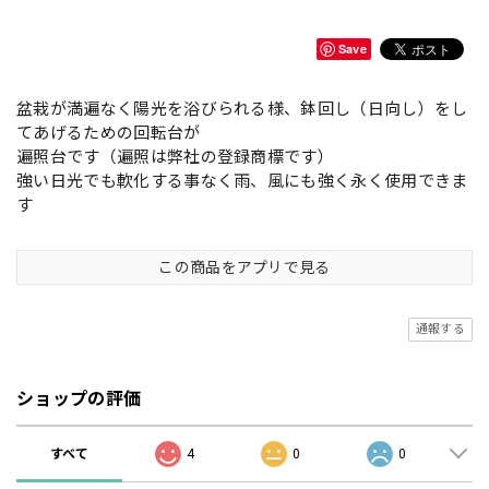
Save
盆栽が満遍なく陽光を浴びられる様、鉢回し（日向し）をし
てあげるための回転台が
遍照台です（遍照は弊社の登録商標です）
強い日光でも軟化する事なく雨、風にも強く永く使用できま
す
この商品をアプリで見る
通報する
ショップの評価
すべて
4
0
0