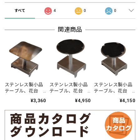
すべて
4
0
0
関連商品
ステンレス製小品
ステンレス製小品
ステンレス製小品
テーブル、花台
テーブル、花台
テーブル、花台
四角型 中 105ｘ
丸 大 天板ゴム貼
丸 中 天板ゴム貼
¥3,360
¥4,950
¥4,150
105ｘH100
り 130ｘH135
り 105ｘH100