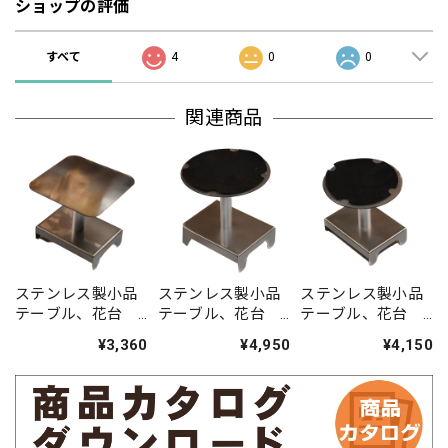
ショップの評価
すべて
4
0
0
関連商品
ステンレス製小品
ステンレス製小品
ステンレス製小品
テーブル、花台
テーブル、花台
テーブル、花台
四角型 中 105ｘ
丸 大 天板ゴム貼
丸 中 天板ゴム貼
¥3,360
¥4,950
¥4,150
105ｘH100
り 130ｘH135
り 105ｘH100