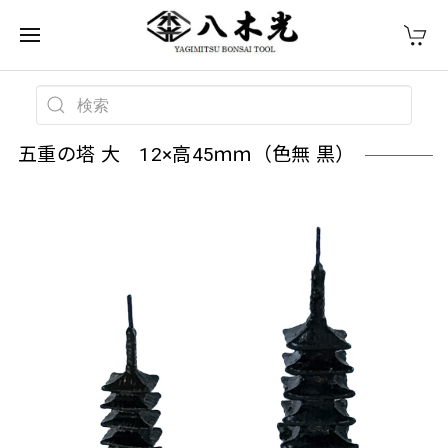
五重の塔 大 12×高45ｍｍ（色無 黒）