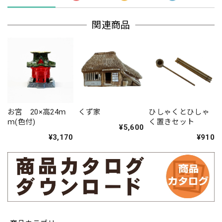
関連商品
お宮 20×高24ｍ
くず家
ひしゃくとひしゃ
ｍ(色付)
く置きセット
¥5,600
¥3,170
¥910