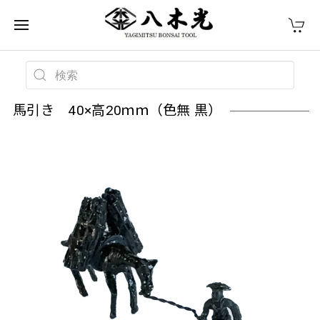
馬引き 40×高20ｍｍ（色無 黒）